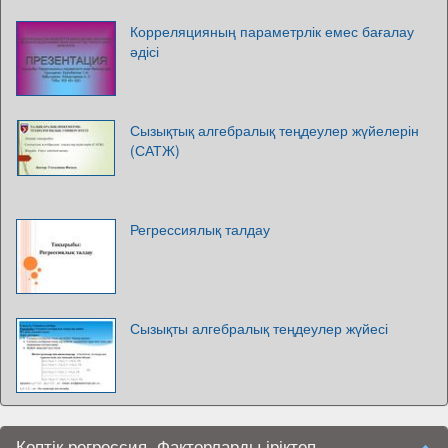
Корреляцияның параметрлік емес бағалау
әдісі
Сызықтық алгебралық теңдеулер жүйелерін
(САТЖ)
Регрессиялық талдау
Сызықты алгебралық теңдеулер жүйесі
Көптік регрессия. Факторларды іріктеп