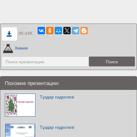
95.04K
Химия
Похожие презентации:
Тұздар гидролизі
Тұздар гидролизі