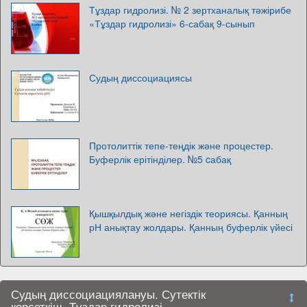
Тұздар гидролизі. № 2 зертханалық тәжірибе
«Тұздар гидролизі» 6-сабақ 9-сынып
Судың диссоциациясы
Протолиттік тепе-теңдік және процестер.
Буферлік ерітінділер. №5 cабақ
Қышқылдық және негіздік теориясы. Қанның
рН анықтау жолдары. Қанның буферлік үйесі
Судың диссоциациялануы. Сутектік
көрсеткіш. Тұздар гидролизі