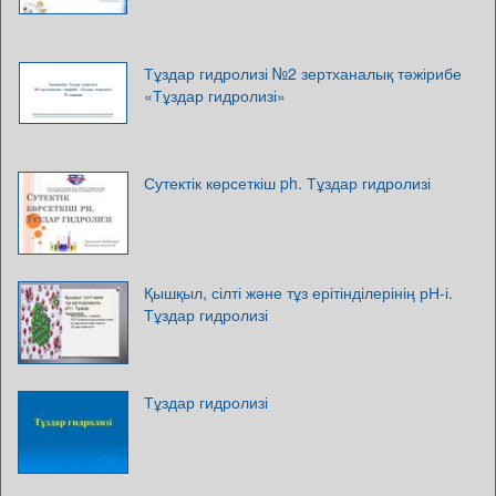
Тұздар гидролизі №2 зертханалық тәжірибе
«Тұздар гидролизі»
Сутектік көрсеткіш ph. Тұздар гидролизі
Қышқыл, сілті және тұз ерітінділерінің рН-і.
Тұздар гидролизі
Тұздар гидролизі