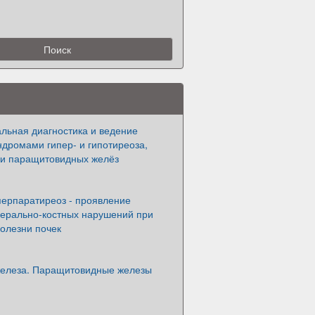
ьная диагностика и ведение
ндромами гипер- и гипотиреоза,
и паращитовидных желёз
перпаратиреоз - проявление
ерально-костных нарушений при
олезни почек
елеза. Паращитовидные железы