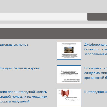
щитовидных желез
Дифференциал
больного с си
заболеваниям
Фракции Са плазмы крови
Вторичный ги
синдрома мин
хронической б
огия паращитовидной железы.
Щитовидная ж
идной железы и их механизм
е формы нарушений