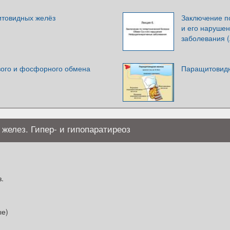
итовидных желёз
Заключение п
и его наруше
заболевания (
вого и фосфорного обмена
Паращитовидн
желез. Гипер- и гипопаратиреоз
.
ые)