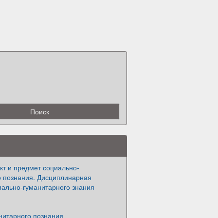
кт и предмет социально-
о познания. Дисциплинарная
иально-гуманитарного знания
нитарного познания