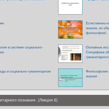
ние
Естественно-
знания, их об
философия)
огия в системе социально-
Основные исс
ния
Специфика об
гуманитарног
оды в социально-гуманитарном
Философские 
знания
тарного познания. (Лекция 6)