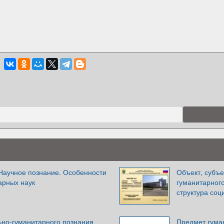
 Научное познание. Особенности
Объект, субъе
арных наук
гуманитарног
структура соц
но-гуманитарного познания
Предмет гума