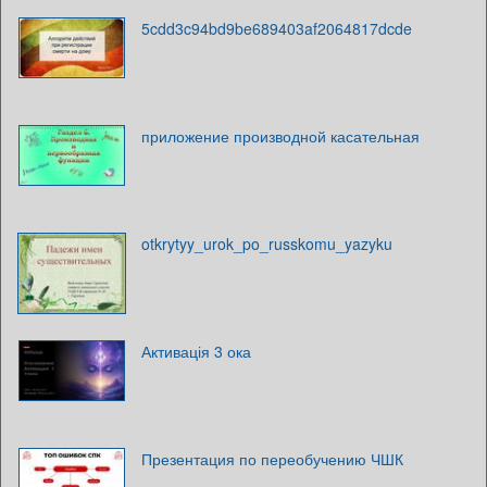
5cdd3c94bd9be689403af2064817dcde
приложение производной касательная
otkrytyy_urok_po_russkomu_yazyku
Активація 3 ока
Презентация по переобучению ЧШК