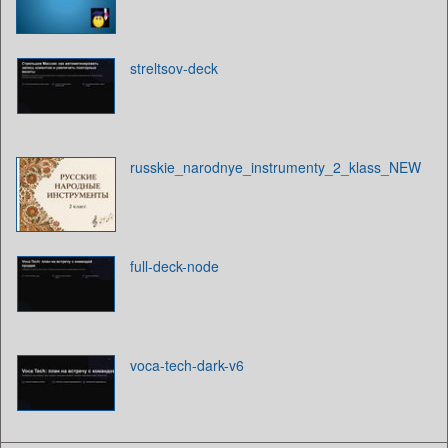
streltsov-deck
russkie_narodnye_instrumenty_2_klass_NEW
full-deck-node
voca-tech-dark-v6