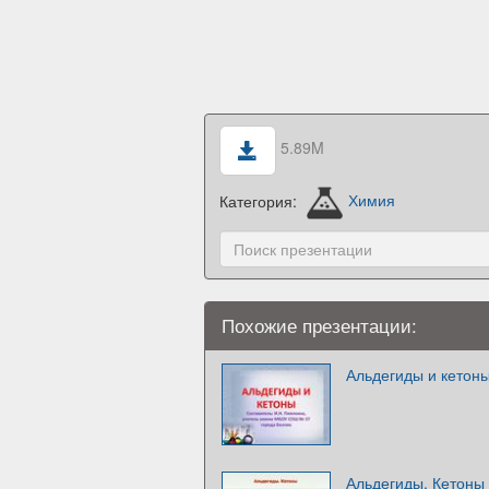
5.89M
Категория:
Химия
Похожие презентации:
Альдегиды и кетон
Альдегиды. Кетоны