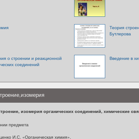
имия
Теория строен
Бутлерова
ия о строении и реакционной
Введение в х
ических соединений
строение,изомерия
троение, изомерия органических соединений, химические свя
ении предмета
иценко И.С. «Органическая химия».