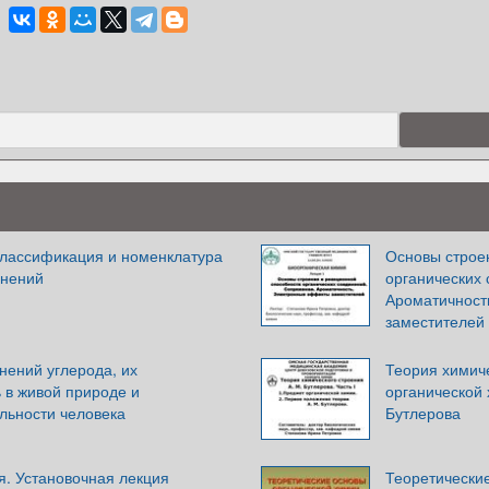
классификация и номенклатура
Основы строе
инений
органических
Ароматичност
заместителей
нений углерода, их
Теория химич
 в живой природе и
органической
льности человека
Бутлерова
я. Установочная лекция
Теоретически