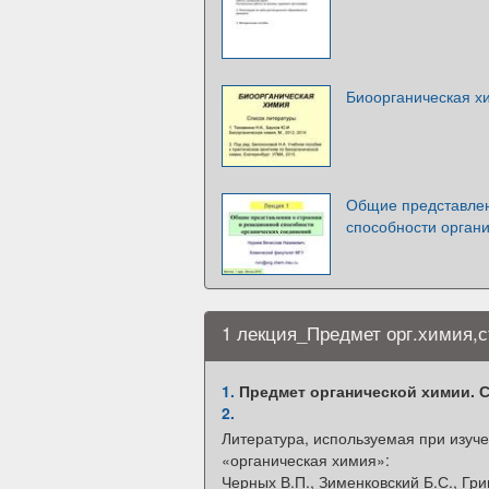
Биоорганическая х
Общие представлен
способности орган
1 лекция_Предмет орг.химия,
1.
Предмет органической химии. С
2.
Литература, используемая при изуч
«органическая химия»:
Черных В.П., Зименковский Б.С., Гр