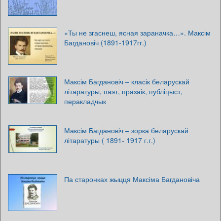
«Ты не згаснеш, ясная зараначка…». Максім
Багдановіч (1891-1917гг.)
Максім Багдановіч – класік беларускай
літаратуры, паэт, празаік, публіцыст,
перакладчык
Максім Багдановіч – зорка беларускай
літаратуры ( 1891- 1917 г.г.)
Па старонках жыцця Максіма Багдановіча