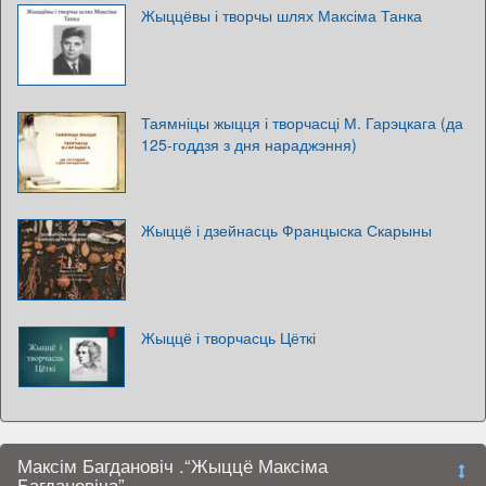
Жыццёвы і творчы шлях Максіма Танка
Таямніцы жыцця і творчасці М. Гарэцкага (да
125-годдзя з дня нараджэння)
Жыццё і дзейнасць Францыска Скарыны
Жыццё і творчасць Цёткі
Максім Багдановіч .“Жыццё Максіма
Багдановіча”