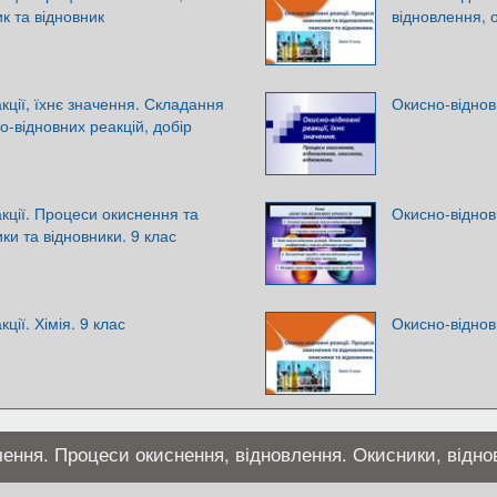
к та відновник
відновлення, 
кції, їхнє значення. Складання
Окисно-відновн
о-відновних реакцій, добір
кції. Процеси окиснення та
Окисно-віднов
ки та відновники. 9 клас
ції. Хімія. 9 клас
Окисно-відновн
ачення. Процеси окиснення, відновлення. Окисники, відн