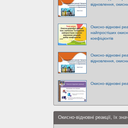
відновлення, окисни
Окисно-відновні реа
найпростіших окисн
коефіцієнтів
Окисно-відновні реа
відновлення, окисни
Окисно-відновні реак
Окисно-відновні реакції, їх зн