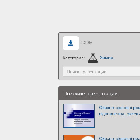
3.30M
Категория:
Химия
Похожие презентации:
Окисно-відновні реа
відновлення, окисни
Окисно-відновні реа