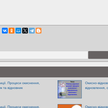
кції. Процеси окиснення,
Окисно-відновн
к та відновник
відновлення, о
кції. Процеси окиснення,
Окисно-віднов