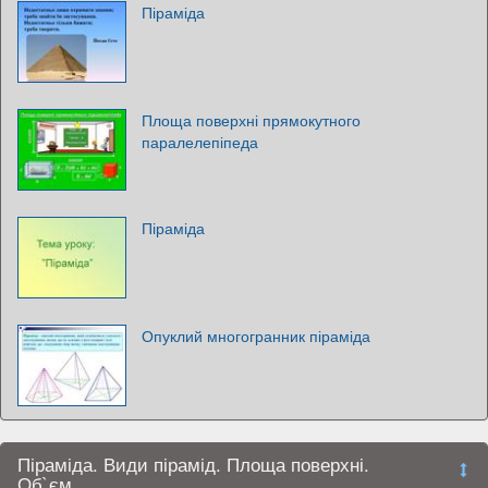
Піраміда
Площа поверхні прямокутного
паралелепіпеда
Піраміда
Опуклий многогранник піраміда
Піраміда. Види пірамід. Площа поверхні.
Об`єм