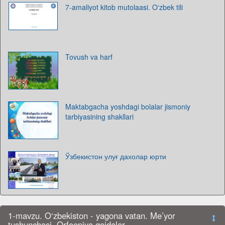
7-amaliyot kitob mutolaasi. O‘zbek tili
Tovush va harf
Maktabgacha yoshdagi bolalar jismoniy
tarbiyasining shakllari
Ўзбекистон улуғ дахолар юрти
1-mavzu. O‘zbekiston - yagona vatan. Me’yor
tushunchasi. Orfoepiya qoidalar