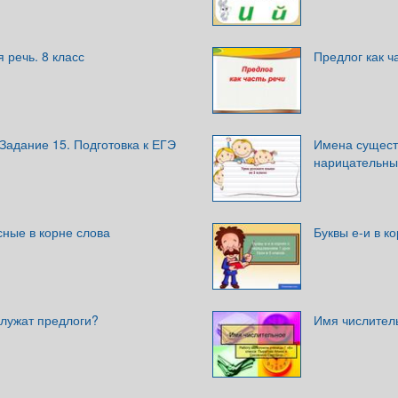
 речь. 8 класс
Предлог как ч
 Задание 15. Подготовка к ЕГЭ
Имена сущест
нарицательные
ные в корне слова
Буквы е-и в к
служат предлоги?
Имя числител