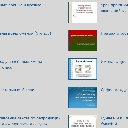
ные полные и краткие
Урок-практик
окончаний гла
ены предложения (5 класс)
Прямая и косв
еодушевлённые имена
Имена сущест
 класс
вительных. 5 клас
Дефис между 
тавление текста по репродукции
Буквы й и и. Зв
аря «Февральская лазурь»
буквой й