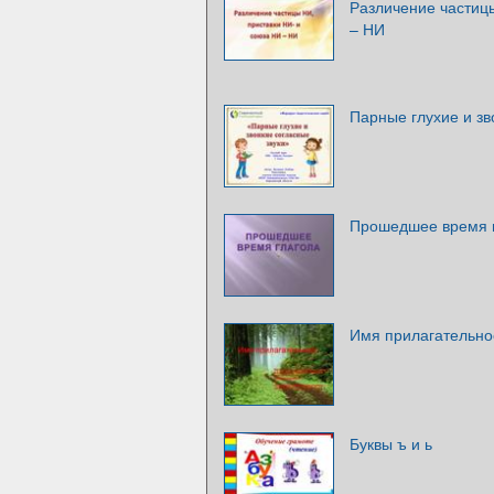
Различение частиц
– НИ
Парные глухие и зв
Прошедшее время 
Имя прилагательное
Буквы ъ и ь