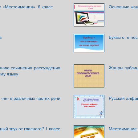
е «Местоимения». 6 класс
Основные жан
в
Буквы о, е по
санию сочинения-рассуждения.
Жанры публиц
ому языку
 -нн- в различных частях речи
Русский алфав
ный звук от гласного? 1 класс
Местоимение к