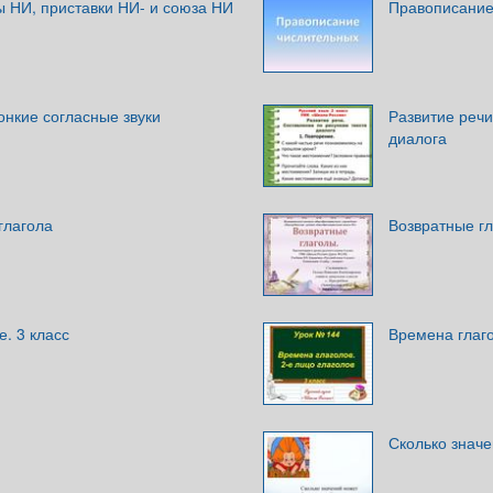
ы НИ, приставки НИ- и союза НИ
Правописание
онкие согласные звуки
Развитие речи
диалога
глагола
Возвратные г
. 3 класс
Времена глаго
Сколько значе