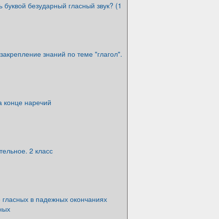
ь буквой безударный гласный звук? (1
акрепление знаний по теме "глагол".
а конце наречий
ельное. 2 класс
 гласных в падежных окончаниях
ных