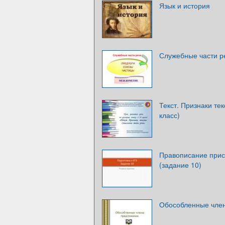
Язык и история
Служебные части р
Текст. Признаки те
класс)
Правописание прист
(задание 10)
Обособленные чле