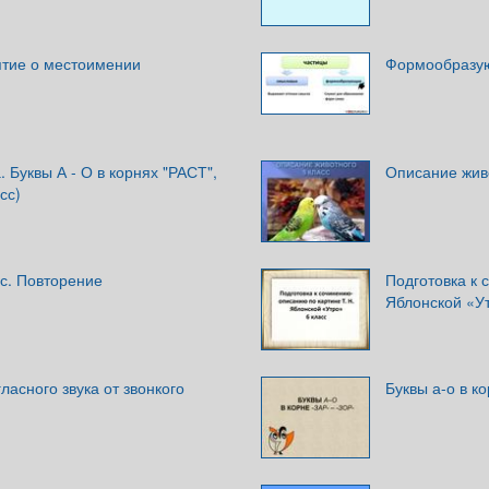
тие о местоимении
Формообразую
. Буквы А - О в корнях "РАСТ",
Описание живо
сс)
сс. Повторение
Подготовка к 
Яблонской «У
ласного звука от звонкого
Буквы а-о в ко