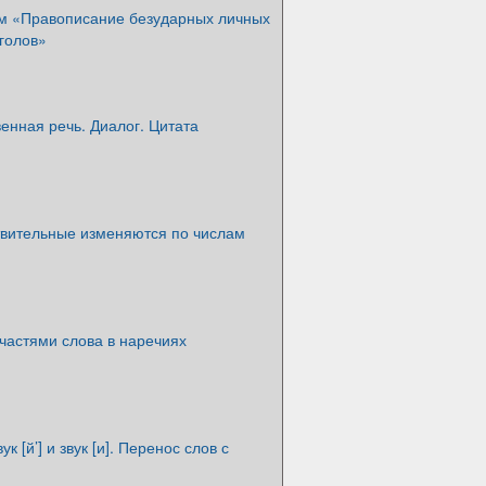
ум «Правописание безударных личных
голов»
енная речь. Диалог. Цитата
вительные изменяются по числам
частями слова в наречиях
ук [й’] и звук [и]. Перенос слов с