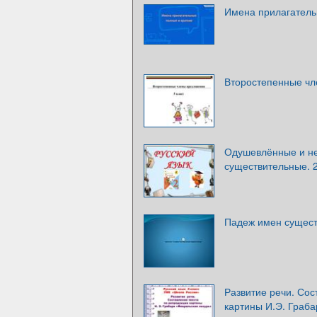
Имена прилагатель
Второстепенные чл
Одушевлённые и н
существительные. 2
Падеж имен сущест
Развитие речи. Сос
картины И.Э. Граб