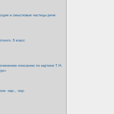
щие и смысловые частицы речи
тного. 5 класс
сочинению-описанию по картине Т.Н.
тро»
рне -зар-, -зор-