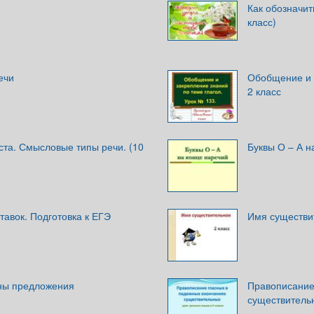
Как обозначит
класс)
ечи
Обобщение и з
2 класс
кста. Смысловые типы речи. (10
Буквы О – А н
авок. Подготовка к ЕГЭ
Имя существит
ны предложения
Правописание
существитель