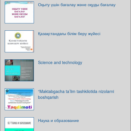
Оқыту үшін бағалау және оқуды бағалау
Қазақстандағы білім беру жүйесі
Science and technology
“Maktabgacha ta’lim tashkilotida nizolarni
boshqarish
Наука и образование