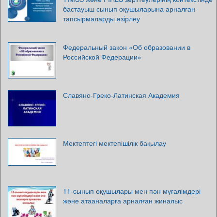
бастауыш сынып оқушыларына арналған
тапсырмаларды әзірлеу
Федеральный закон «Об образовании в
Российской Федерации»
Славяно-Греко-Латинская Академия
Мектептегі мектепішілік бақылау
11-cынып оқушылары мен пән мұғалімдері
және атааналарға арналған жиналыс