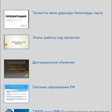
Талантты және дарынды балаларды оқыту
Этапы работы над проектом
Дистанционное обучение
Система образования РФ
TIMSS және PIRLS зерттеулерінің контекстінде