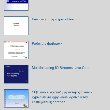
Классы и структуры в C++
Работа с файлами
Multithreading IO Streams Java Core
SQL тіліне кіріспе: Деректер қорының
құрылымын құру және жұмыс істеу.
Реляциялық алгебра